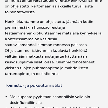
on flunssan tai vatsataudin oireita.Henkilökuntamme
on ohjeistettu kertomaan asiakkaille turvallisista
toimintatavoista.
Henkilökuntamme on ohjeistettu jäämään kotiin
pienimmistäkin flunssaoireista ja
testaammehenkilökuntaamme matalalla kynnyksellä.
Kohteessamme on käsidesiä
saatavillamahdollisimman monessa paikassa.
Ohjeistamme riskiryhmiin kuuluvia henkilöitä
välttämään matkustamista ja/tai käyttämään
kasvosuojaimia sisätiloissa. Olemme tehostaneet
yleisten tilojen puhtaanapitoa ja mahdollisten
tartuntapintojen desinfiointia.
Toimisto- ja pukeutumistilat
Maksupääte pyyhitään säännöllisin väliajoin
desinfiointiliinalla.