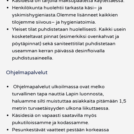
Käsidesiä on tarjolla maksupäätettä käytettäessä.
Henkilökunta huolehtii tarkasta käsi– ja
yskimishygieniasta.Olemme lisänneet kaikkien
tilojemme siivous– ja hygieniatoimia.
Yleiset tilat puhdistetaan huolellisesti. Kaikki usein
kosketeltavat pinnat (esimerkiksi ovenkahvat ja
pöytäpinnat) sekä saniteettitilat puhdistetaan
useamman kerran päivässä desinfioivalla
puhdistusaineella.
Ohjelmapalvelut
Ohjelmapalvelut ulkoilmassa ovat melko
turvallinen tapa nauttia Lapin luonnosta,
haluamme silti muistuttaa asiakkaita pitämään 1,5
metrin turvaetäisyyden ulkona liikuttaessa.
Käsidesiä on vapaasti saatavilla myös
pukutiloissamme ja kodassamme.
Pesunkestävät vaatteet pestään korkeassa