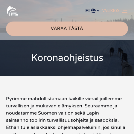
Siirry ensisijaiseen siirtymispalkkiin
Siirry sisältöön
Siirry alatunnisteeseen
FI
VALIKKO
Valitse
kieli
VARAA TÄSTÄ
Koronaohjeistus
Pyrimme mahdollistamaan kaikille vierailijoillemme
turvallisen ja mukavan elämyksen. Seuraamme ja
noudatamme Suomen valtion sekä Lapin
sairaanhoitopiirin turvallisuusohjeita ja säädöksiä.
Ethän tule asiakkaaksi ohjelmapalveluihin, jos sinulla