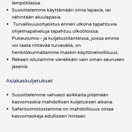
lämpötilassa.
Suosittelemme käyttämään omia lapasia, tai
vähintään aluulapasia.
Turvallisuusohjeistus ennen ulkona tapahtuvia
ohjelmapalveluja tapahtuu ulkotiloissa.
Pukeutumis– ja kuljetustilanteissa, joissa emme
voi taata riittävää turvaväliä, on
henkilökunnallamme maskin käyttövelvollisuus.
Rekeen istutamme vierekkäin vain oman seurueen
jäseniä.
Asiakaskuljetukset
Suosittelemme vahvasti asikkaita pitämään
kasvomaskia mahdollisen kuljetuksen aikana.
Safaritoimistostamme on mahdollisuus ostaa
kasvomaskeja edulliseen hintaan.