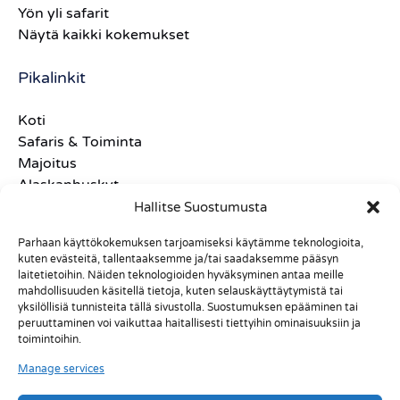
Yön yli safarit
Näytä kaikki kokemukset
Pikalinkit
Koti
Safaris & Toiminta
Majoitus
Alaskanhuskyt
Meidän tarinamme
Hallitse Suostumusta
Xtreme Sleds
Parhaan käyttökokemuksen tarjoamiseksi käytämme teknologioita,
Usein Kysytyt Kysymykset
kuten evästeitä, tallentaaksemme ja/tai saadaksemme pääsyn
Käyttöehdot
laitetietoihin. Näiden teknologioiden hyväksyminen antaa meille
Ottaa yhteyttä
mahdollisuuden käsitellä tietoja, kuten selauskäyttäytymistä tai
yksilöllisiä tunnisteita tällä sivustolla. Suostumuksen epääminen tai
peruuttaminen voi vaikuttaa haitallisesti tiettyihin ominaisuuksiin ja
toimintoihin.
Manage services