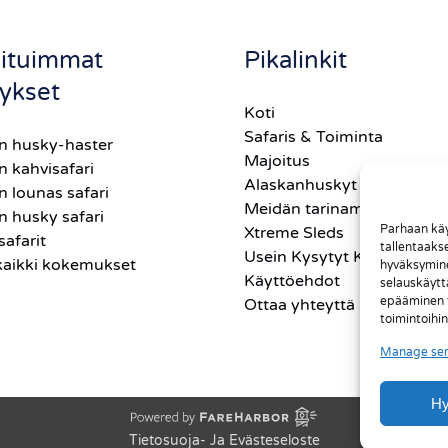
ituimmat
Pikalinkit
ykset
Koti
Safaris & Toiminta
in husky-haster
Majoitus
n kahvisafari
Alaskanhuskyt
n lounas safari
Meidän tarinamme
n husky safari
Parhaan käy
Xtreme Sleds
safarit
tallentaaks
Usein Kysytyt Kysymykset
kaikki kokemukset
hyväksymine
Käyttöehdot
selauskäyttä
epääminen ta
Ottaa yhteyttä
toimintoihin
Manage ser
H
Tietosuoja- Ja Evästeseloste