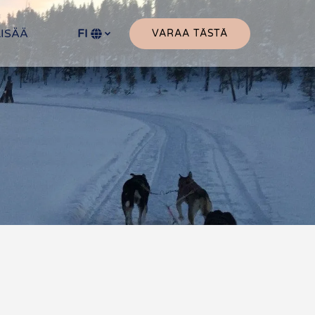
Open More
LISÄÄ
FI
VARAA TÄSTÄ
Menu
Valitse
kieli