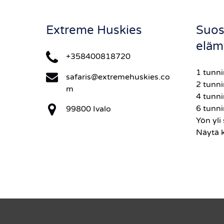
Extreme Huskies
Suos
eläm
+358400818720
1 tunn
safaris@extremehuskies.co
2 tunni
m
4 tunni
6 tunni
99800 Ivalo
Yön yli 
Näytä 