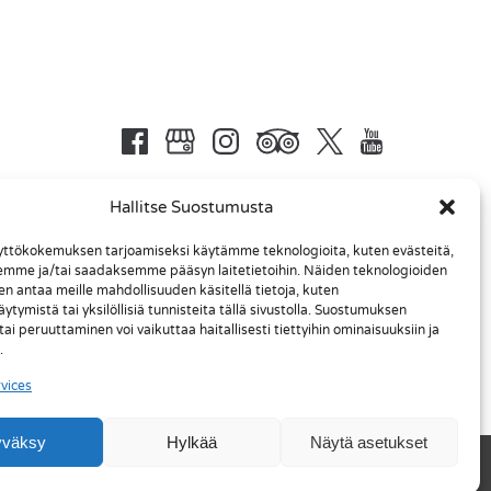
Hallitse Suostumusta
ttökokemuksen tarjoamiseksi käytämme teknologioita, kuten evästeitä,
emme ja/tai saadaksemme pääsyn laitetietoihin. Näiden teknologioiden
n antaa meille mahdollisuuden käsitellä tietoja, kuten
ytymistä tai yksilöllisiä tunnisteita tällä sivustolla. Suostumuksen
i peruuttaminen voi vaikuttaa haitallisesti tiettyihin ominaisuuksiin ja
.
vices
yväksy
Hylkää
Näytä asetukset