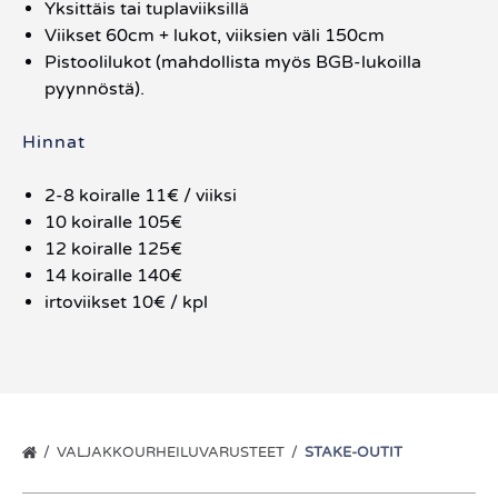
Yksittäis tai tuplaviiksillä
Viikset 60cm + lukot, viiksien väli 150cm
Pistoolilukot (mahdollista myös BGB-lukoilla
pyynnöstä).
Hinnat
2-8 koiralle 11€ / viiksi
10 koiralle 105€
12 koiralle 125€
14 koiralle 140€
irtoviikset 10€ / kpl
VALJAKKOURHEILUVARUSTEET
STAKE-OUTIT