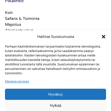
Pikalinkit
Koti
Safaris & Toiminta
Majoitus
Alaskanhuskyt
Meidän tarinamme
Hallitse Suostumusta
Xtreme Sleds
Parhaan käyttökokemuksen tarjoamiseksi käytämme teknologioita,
Usein Kysytyt Kysymykset
kuten evästeitä, tallentaaksemme ja/tai saadaksemme pääsyn
Käyttöehdot
laitetietoihin. Näiden teknologioiden hyväksyminen antaa meille
Ottaa yhteyttä
mahdollisuuden käsitellä tietoja, kuten selauskäyttäytymistä tai
yksilöllisiä tunnisteita tällä sivustolla. Suostumuksen epääminen tai
peruuttaminen voi vaikuttaa haitallisesti tiettyihin ominaisuuksiin ja
toimintoihin.
Manage services
Hyväksy
Hylkää