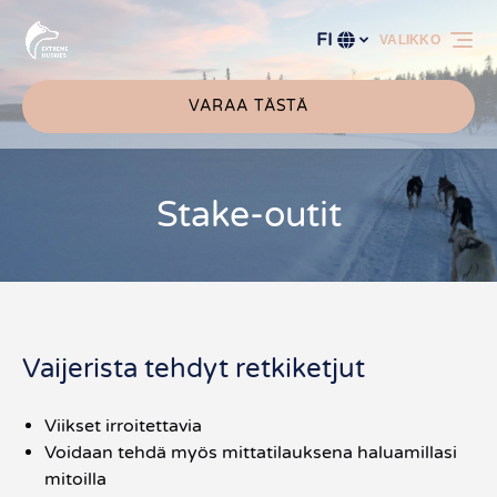
Siirry ensisijaiseen siirtymispalkkiin
Siirry sisältöön
Siirry alatunnisteeseen
FI
VALIKKO
Valitse
kieli
VARAA TÄSTÄ
Stake-outit
Vaijerista tehdyt retkiketjut
Viikset irroitettavia
Voidaan tehdä myös mittatilauksena haluamillasi
mitoilla